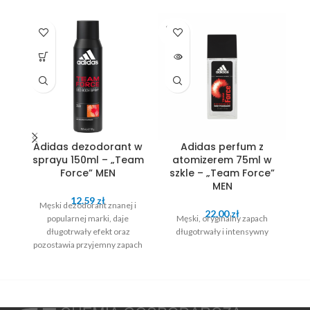
SOLD
OUT
Adidas dezodorant w
Adidas perfum z
A
sprayu 150ml – „Team
atomizerem 75ml w
Force” MEN
szkle – „Team Force”
MEN
12.59
zł
Męski dezodorant znanej i
22.00
zł
popularnej marki, daje
Męski, oryginalny zapach
długotrwały efekt oraz
długotrwały i intensywny
po
pozostawia przyjemny zapach