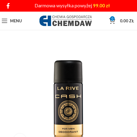
Darmowa wysyłka powyżej
99.00
zł
0
MENU
0.00
ZŁ