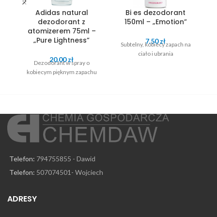
Adidas natural
Bi es dezodorant
dezodorant z
150ml – „Emotion”
atomizerem 75ml –
„Pure Lightness”
7.50
zł
Subtelny, kobiecy zapach na
S
ciało i ubrania
20.00
zł
Dezodorant w spray o
kobiecym pięknym zapachu
Telefon:
794755855 - Dawid
Telefon:
507074501- Wojciech
ADRESY