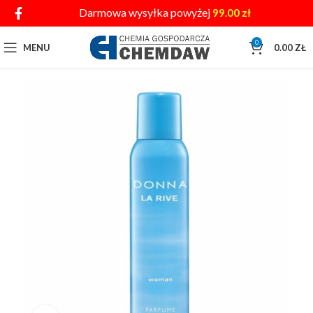
Darmowa wysyłka powyżej
99.00
zł
0
MENU
0.00
ZŁ