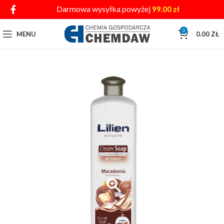
Darmowa wysyłka powyżej
99.00
zł
0
MENU
0.00
ZŁ