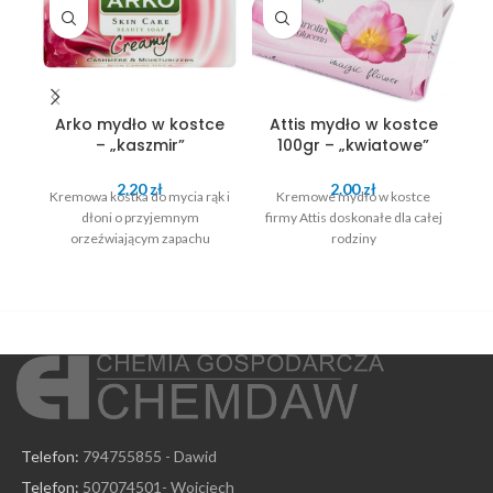
Arko mydło w kostce
Attis mydło w kostce
D
– „kaszmir”
100gr – „kwiatowe”
9
2.20
zł
2.00
zł
Kremowa kostka do mycia rąk i
Kremowe mydło w kostce
dłoni o przyjemnym
firmy Attis doskonałe dla całej
orzeźwiającym zapachu
rodziny
pr
Telefon:
794755855 - Dawid
Telefon:
507074501- Wojciech