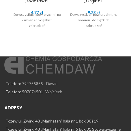
„Kwiatowa”
„Orginal”
4.77
zł
9.23
zł
Do wszystkich powierzchni, na
Do wszystkich powierzchni, na
Do
kamień i do ciężkich
kamień i do ciężkich
zabrudzeń
zabrudzeń
Telefon:
794755855 - Dawid
Telefon:
507074501- Wojciech
ADRESY
Tczew ul. Żwirki 43 „Manhatan” hala nr 1 box 30 i 19
Tczew ul. Żwirki 43 „Manhatan” hala nr 5 box 31 Stowarzyszenie