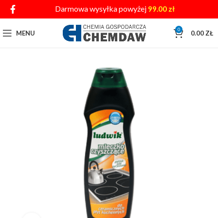
Darmowa wysyłka powyżej
99.00
zł
0
MENU
0.00
ZŁ