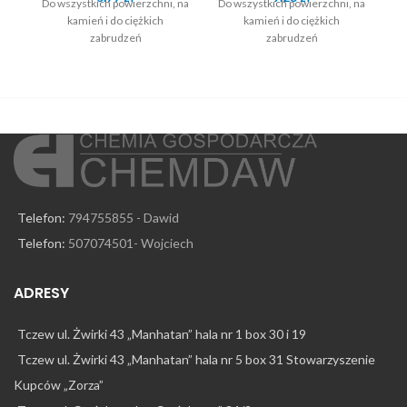
Do wszystkich powierzchni, na
Do wszystkich powierzchni, na
kamień i do ciężkich
kamień i do ciężkich
Do
zabrudzeń
zabrudzeń
Telefon:
794755855 - Dawid
Telefon:
507074501- Wojciech
ADRESY
Tczew ul. Żwirki 43 „Manhatan” hala nr 1 box 30 i 19
Tczew ul. Żwirki 43 „Manhatan” hala nr 5 box 31 Stowarzyszenie
Kupców „Zorza”