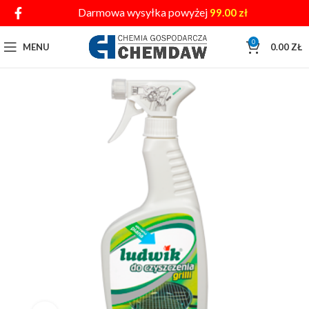
Darmowa wysyłka powyżej
99.00
zł
0
MENU
0.00
ZŁ