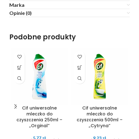
Marka
Opinie (0)
Podobne produkty
Cif uniwersalne
Cif uniwersalne
mleczko do
mleczko do
czyszczenia 250ml –
czyszczenia 500ml –
„Orginal”
„Cytryna”
5.77
zł
9.23
zł