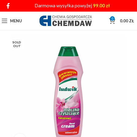
Darmowa wysyłka powyżej
99.00
zł
0
MENU
0.00
ZŁ
SOLD
OUT