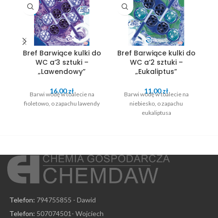
Bref Barwiące kulki do
Bref Barwiące kulki do
B
WC a’3 sztuki –
WC a’2 sztuki –
„Lawendowy”
„Eukaliptus”
16.00
zł
11.00
zł
Barwi wodę w toalecie na
Barwi wodę w toalecie na
fioletowo, o zapachu lawendy
niebiesko, o zapachu
eukaliptusa
Telefon:
794755855 - Dawid
Telefon:
507074501- Wojciech