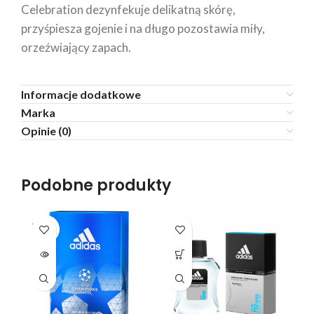
Celebration dezynfekuje delikatną skórę,
przyśpiesza gojenie i na długo pozostawia miły,
orzeźwiający zapach.
Informacje dodatkowe
Marka
Opinie (0)
Podobne produkty
SOLD
SO
OUT
O