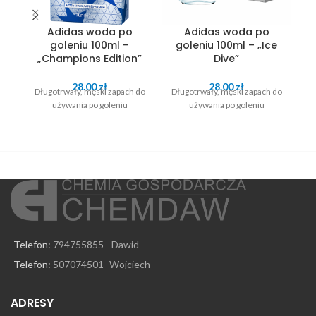
Adidas woda po
Adidas woda po
goleniu 100ml –
goleniu 100ml – „Ice
„Champions Edition”
Dive”
Dł
28.00
zł
28.00
zł
Długotrwały, męski zapach do
Długotrwały, męski zapach do
używania po goleniu
używania po goleniu
Telefon:
794755855 - Dawid
Telefon:
507074501- Wojciech
ADRESY