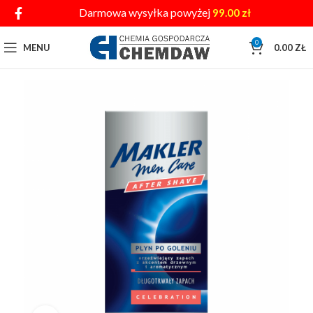
Darmowa wysyłka powyżej
99.00
zł
0
MENU
0.00
ZŁ