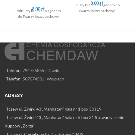
8.00
zł
Tłusty krem z kolagenem do
8.00
zł
Półtłusty krem z kolagenem
Twarzy, bezzapachowy
do Twarzy, bezzapachowy
Telefon:
794755855 - Dawid
Telefon:
507074501- Wojciech
ADRESY
Tczew ul. Żwirki 43 „Manhatan” hala nr 1 box 30 i 19
Tczew ul. Żwirki 43 „Manhatan” hala nr 5 box 31 Stowarzyszenie
Kupców „Zorza”
Tczew ul. Czyżykowska „Czyżykowo” 34/2