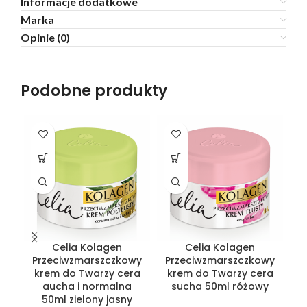
Informacje dodatkowe
Marka
Opinie (0)
Podobne produkty
Celia Kolagen
Celia Kolagen
Przeciwzmarszczkowy
Przeciwzmarszczkowy
T
krem do Twarzy cera
krem do Twarzy cera
G
aucha i normalna
sucha 50ml różowy
50ml zielony jasny