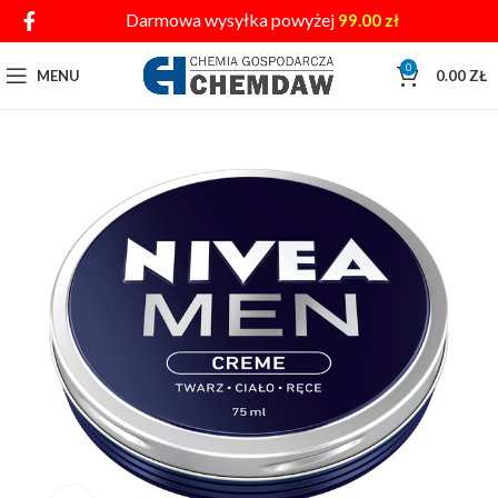
Darmowa wysyłka powyżej
99.00
zł
0
MENU
0.00
ZŁ