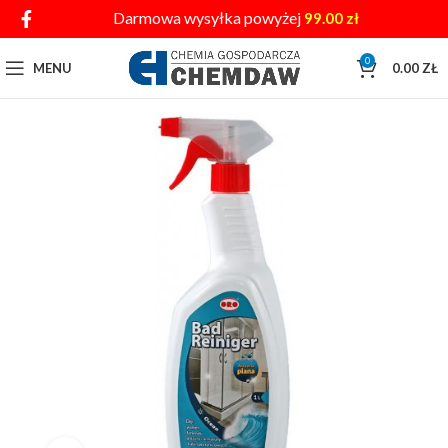
Darmowa wysyłka powyżej
99.00
zł
0
MENU
0.00
ZŁ