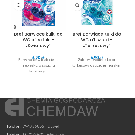
Bref Barwiące kulki do
Bref Barwiące kulki do
B
WC a’1 sztuki –
WC a’1 sztuki –
„Kwiatowy”
„Turkusowy”
6.90
zł
6.90
zł
Barwi wodę w toalecie na
Zabarwia wodę na kolor
niebiesko, o zapachu
turkusowy o zapachu morskim
kwiatowym
Telefon:
794755855 - Dawid
Telefon:
507074501- Wojciech