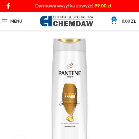
Darmowa wysyłka powyżej
99.00
zł
0
MENU
0.00
ZŁ