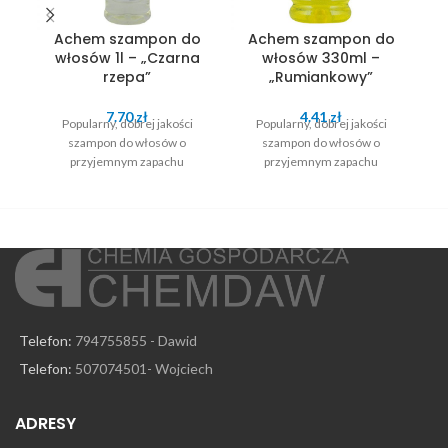
Achem szampon do
Achem szampon do
włosów 1l – „Czarna
włosów 330ml –
rzepa”
„Rumiankowy”
7.70
zł
4.41
zł
Popularny, dobrej jakości
Popularny, dobrej jakości
szampon do włosów o
szampon do włosów o
przyjemnym zapachu
przyjemnym zapachu
Telefon:
794755855 - Dawid
Telefon:
507074501- Wojciech
ADRESY