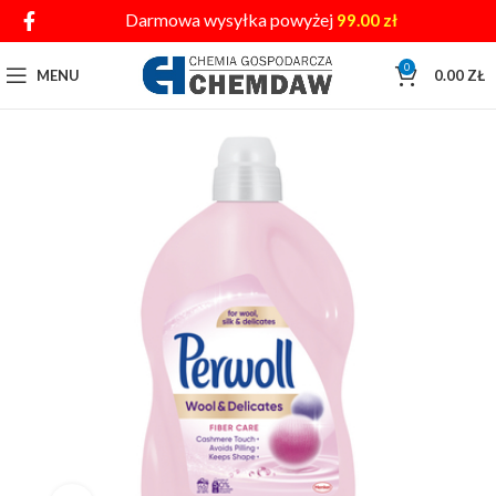
Darmowa wysyłka powyżej
99.00
zł
0
MENU
0.00
ZŁ