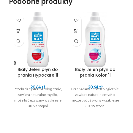
Podobne produkty
Biały Jeleń płyn do
Biały Jeleń płyn do
B
prania Hypocare 1l
prania Kolor 1l
20.64
zł
20.64
zł
Przebadany dermatologicznie,
Przebadany dermatologicznie,
H
zawiera naturalne mydło,
zawiera naturalne mydło,
może być używany w zakresie
może być używany w zakresie
30-95 stopni
30-95 stopni
Ba