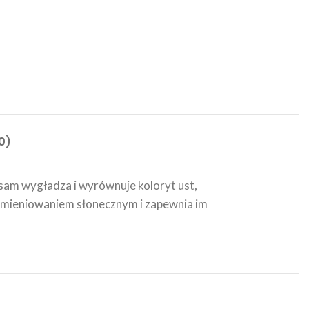
0)
sam wygładza i wyrównuje koloryt ust,
romieniowaniem słonecznym i zapewnia im