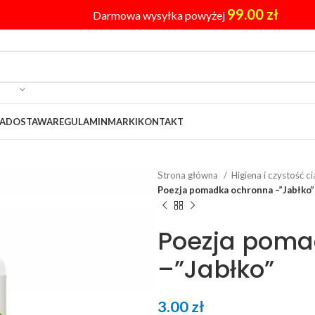
99.00
zł
Darmowa wysyłka powyżej
A
DOSTAWA
REGULAMIN
MARKI
KONTAKT
Strona główna
Higiena i czystość c
Poezja pomadka ochronna –”Jabłko”
Poezja poma
–”Jabłko”
3.00
zł