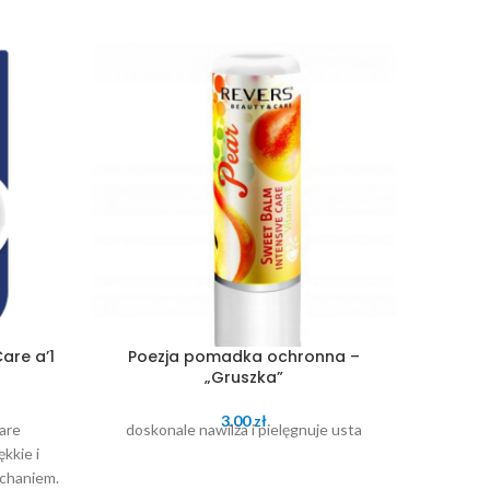
are a’1
Poezja pomadka ochronna –
Poe
„Gruszka”
3.00
zł
are
doskonale nawilża i pielęgnuje usta
dosko
kkie i
chaniem.