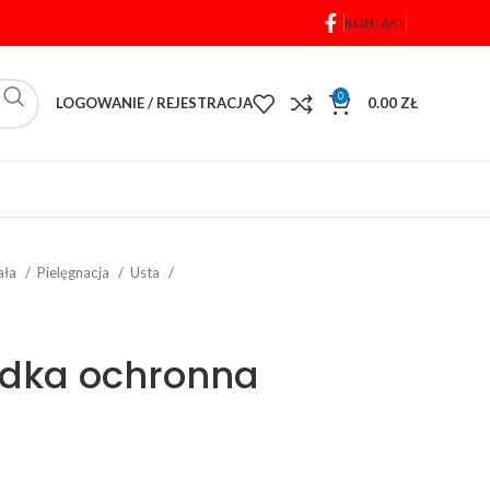
KONTAKT
0
LOGOWANIE / REJESTRACJA
0.00
ZŁ
iała
Pielęgnacja
Usta
dka ochronna