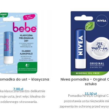
omadka do ust – klasyczna
Nivea pomadka – Orginal C
sztuka
7.00
zł
ka klasyczna bardzo delikatnie
11.50
zł
Pomadka NIVEA Original C
nuje usta, jest więc idealna do
pozostawia usta niezwykle mię
codziennego stosowania.
zapewnia im ochronę przed wysy