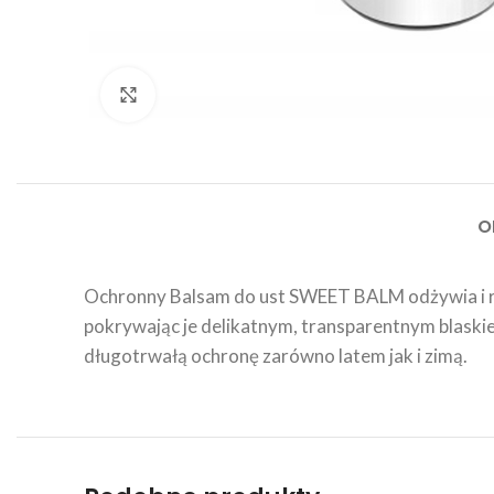
Click to enlarge
O
Ochronny Balsam do ust SWEET BALM odżywia i reg
pokrywając je delikatnym, transparentnym blaski
długotrwałą ochronę zarówno latem jak i zimą.