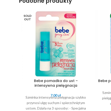
Podobne produkty
SOLD
OUT
Bebe pomadka do ust –
Bebe p
intensywna pielęgnacja
Szmin
7.00
zł
Szminka intensywna pielęgnacja szybko
pielęg
przynosi ulgę suchym i spierzchniętym
ustom. Działa na 3 sposoby: - Specjalna