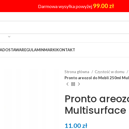
99.00
zł
Darmowa wysyłka powyżej
A
DOSTAWA
REGULAMIN
MARKI
KONTAKT
Strona główna
Czystość w domu
Pronto areozol do Mebli 250ml Mul
Pronto areoz
Multisurface
11.00
zł