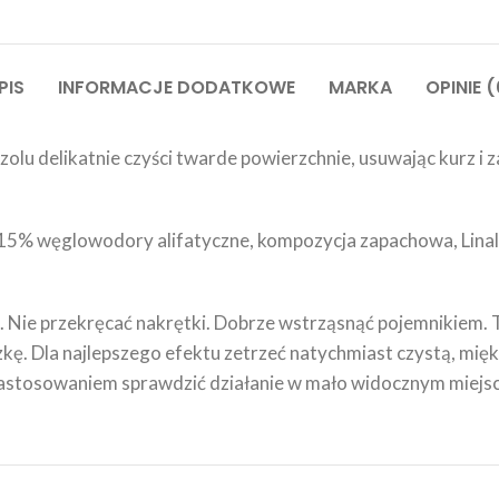
PIS
INFORMACJE DODATKOWE
MARKA
OPINIE (
olu delikatnie czyści twarde powierzchnie, usuwając kurz i 
5% węglowodory alifatyczne, kompozycja zapachowa, Linalool
ę. Nie przekręcać nakrętki. Dobrze wstrząsnąć pojemnikiem.
czkę. Dla najlepszego efektu zetrzeć natychmiast czystą, mi
astosowaniem sprawdzić działanie w mało widocznym miejsc