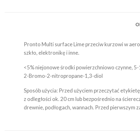
O
Pronto Multi surface Lime przeciw kurzowi w aeroz
szkło, elektronikę i inne.
<5% niejonowe środki powierzchniowo czynne, 5-1
2-Bromo-2-nitropropane-1,3-diol
Sposób użycia: Przed użyciem przeczytać etykiet
z odległości ok. 20 cm lub bezpośrednio na ściere
drewnie, podłogach, wannach. Przed pierwszym z