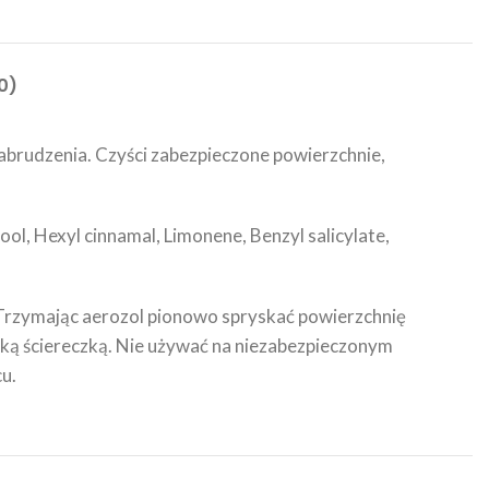
0)
zabrudzenia. Czyści zabezpieczone powierzchnie,
, Hexyl cinnamal, Limonene, Benzyl salicylate,
 Trzymając aerozol pionowo spryskać powierzchnię
ękką ściereczką. Nie używać na niezabezpieczonym
u.