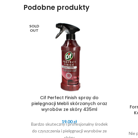
Podobne produkty
SOLD
OUT
Cif Perfect Finish spray do
pielęgnacji Mebli skórzanych oraz
For
wyrobów ze skóry 435ml
K
19.00
zł
Bardzo skuteczny i profesjonalny środek
do czyszczenia i pielęgnacji wyrobów ze
Nie 
skóry