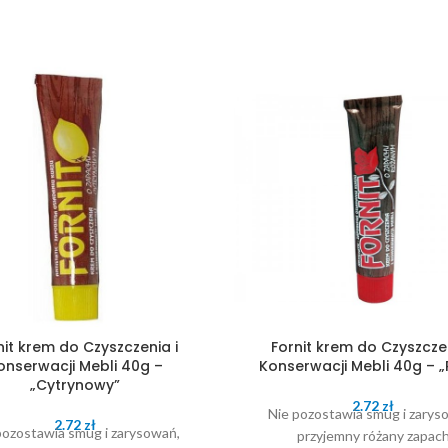
nit krem do Czyszczenia i
Fornit krem do Czyszczen
onserwacji Mebli 40g –
Konserwacji Mebli 40g – 
„Cytrynowy”
2.72
zł
Nie pozostawia smug i zarys
2.72
zł
pozostawia smug i zarysowań,
przyjemny różany zapac