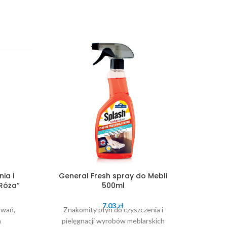
ia i
General Fresh spray do Mebli
Gold 
„Róża”
500ml
Płyn do
7.03
zł
owań,
Znakomity płyn do czyszczenia i
o
h
pielęgnacji wyrobów meblarskich