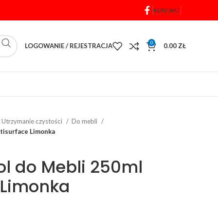
KONTAKT
0
LOGOWANIE / REJESTRACJA
0.00
ZŁ
Utrzymanie czystości
Do mebli
tisurface Limonka
ol do Mebli 250ml
 Limonka