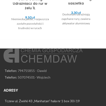
saszetka
Udrażniacz do rur w
żelu 1L
3.30
zł
Doskonale udrażniają
9.50
zł
zapchane rury, zawiera
Niemiecka jakość, rozpuszcza
aktywator aluminiowy
zastałe pozostałości i
trudności w rurach
Telefon:
794755855 - Dawid
Telefon:
507074501- Wojciech
ADRESY
Tczew ul. Żwirki 43 „Manhatan” hala nr 1 box 30 i 19