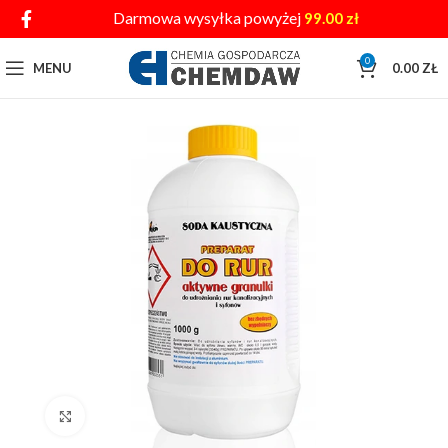
Darmowa wysyłka powyżej
99.00
zł
0
MENU
0.00
ZŁ
Click to enlarge