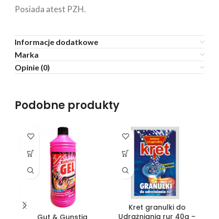
Posiada atest PZH.
Informacje dodatkowe
Marka
Opinie (0)
Podobne produkty
Kret granulki do
Udrażniania rur 40g –
U
Gut & Gunstig