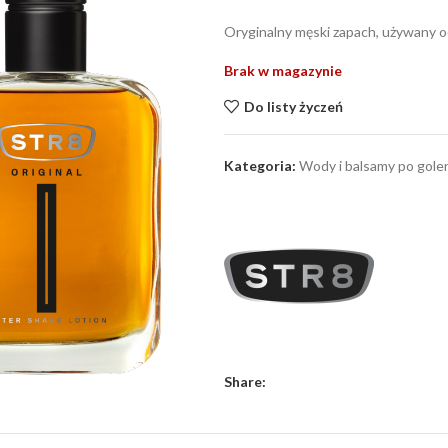
Oryginalny męski zapach, używany od
Brak w magazynie
Do listy życzeń
Kategoria:
Wody i balsamy po gole
Share: