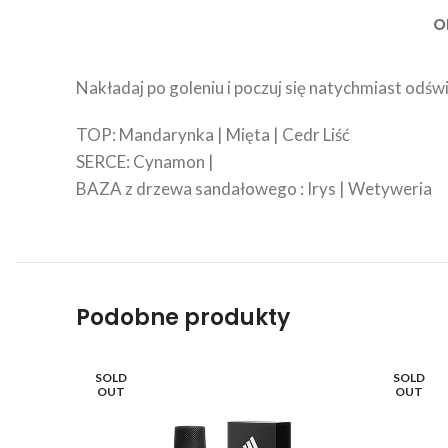
O
Nakładaj po goleniu i poczuj się natychmiast odśw
TOP: Mandarynka | Mięta | Cedr Liść
SERCE: Cynamon |
BAZA z drzewa sandałowego : Irys | Wetyweria
Podobne produkty
SOLD
SOLD
OUT
OUT