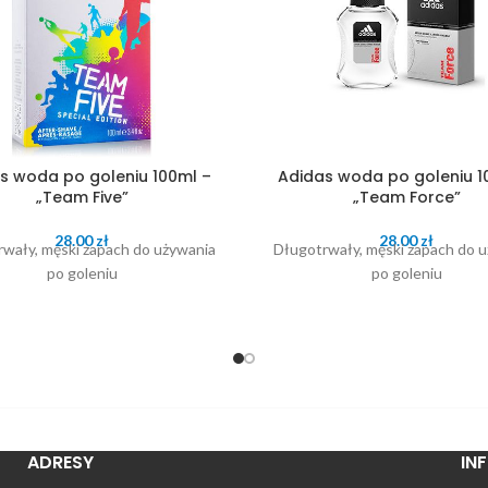
s woda po goleniu 100ml –
Adidas woda po goleniu 1
„Team Five”
„Team Force”
28.00
zł
28.00
zł
wały, męski zapach do używania
Długotrwały, męski zapach do 
po goleniu
po goleniu
ADRESY
IN