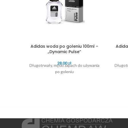
Adidas woda po goleniu 100ml –
Adida
„Dynamic Pulse”
28.00
zł
Długotrwały, męski zapach do używania
Długotr
po goleniu