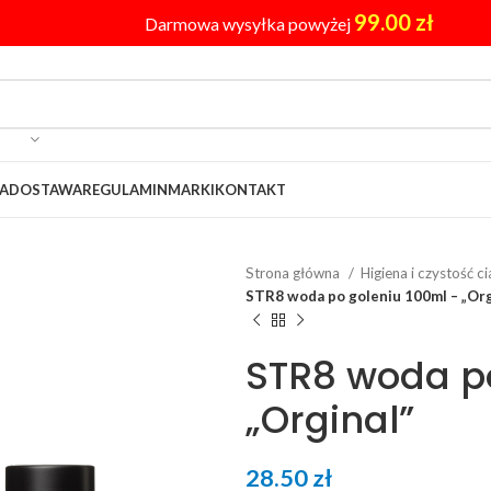
99.00
zł
Darmowa wysyłka powyżej
A
DOSTAWA
REGULAMIN
MARKI
KONTAKT
Strona główna
Higiena i czystość c
STR8 woda po goleniu 100ml – „Org
STR8 woda po
„Orginal”
28.50
zł