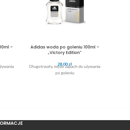
00ml –
Adidas woda po goleniu 100ml –
„Victory Edition”
Bond
28.00
zł
używania
Długotrwały, męski zapach do używania
po goleniu
Klasyczn
FORMACJE