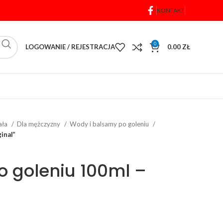
KONTAKT
0
LOGOWANIE / REJESTRACJA
0.00
ZŁ
iała
Dla mężczyzny
Wody i balsamy po goleniu
inal”
 goleniu 100ml –