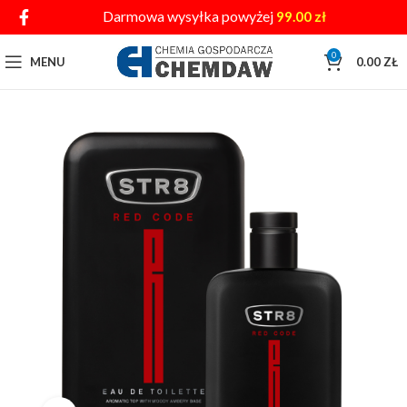
Darmowa wysyłka powyżej
99.00
zł
0
MENU
0.00
ZŁ