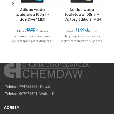
Adidas woda
Adidas woda
B
toaletowa 100ml –
toaletowa 100ml –
1
„Ice Dive” MEN
„Victory Edition” MEN
42.00
zł
38.00
zł
Męska woda toaletowa
Męska woda toaletowa
utrzymuje oraz pozostawia
utrzymuje oraz pozostawia
piękny zapach przez długi czas
piękny zapach przez długi czas
pi
Telefon:
794755855 - Dawid
Telefon:
507074501- Wojciech
ADRESY