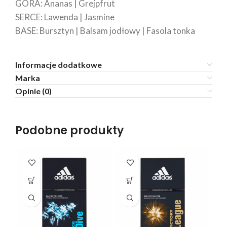
GÓRA: Ananas | Grejpfrut
SERCE: Lawenda | Jasmine
BASE: Bursztyn | Balsam jodłowy | Fasola tonka
Informacje dodatkowe
Marka
Opinie (0)
Podobne produkty
SO
O