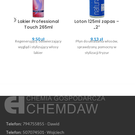
Lakier Professional
Loton 125ml zapas –
Touch 265ml
„2”
9.50
zł
9.13
zł
Regenerujący, odświerzający
Płyn do układania włosów,
wygląd i stylizujący włosy
sprawdzony, pomocny w
lakier
stylizacji fryzur
Telefon:
794755855 - Dawid
Telefon:
507074501- Wojciech