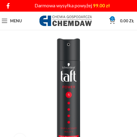
Darmowa wysyłka powyżej
99.00
zł
0
MENU
0.00
ZŁ