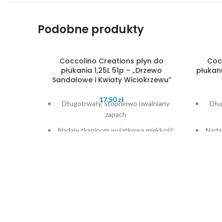
Podobne produkty
Coccolino Creations płyn do
Coc
płukania 1,25L 51p – „Drzewo
płukani
Sandałowe i Kwiaty Wiciokrzewu”
17.50
zł
Długotrwały, stopniowo uwalniany
Dłu
zapach
Nadaje tkaninom wyjątkowa miękkość
Nada
Zmniejsza elektryzowanie się ubrań
Zmni