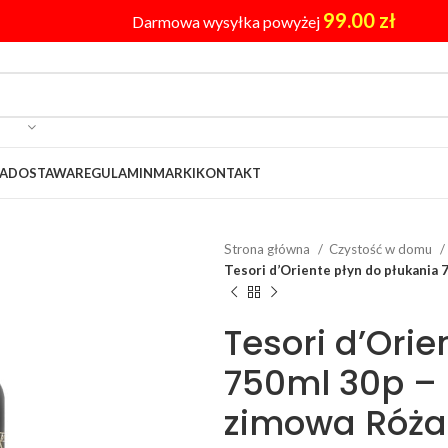
99.00
zł
Darmowa wysyłka powyżej
A
DOSTAWA
REGULAMIN
MARKI
KONTAKT
Strona główna
Czystość w domu
Tesori d’Oriente płyn do płukania 
Tesori d’Orie
750ml 30p –
zimowa Róża