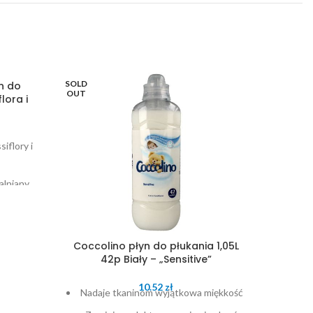
SOLD
SOLD
n do
OUT
OUT
lora i
iflory i
alniany
miękkość
ę ubrań
Coccolino płyn do płukania 1,05L
Coccol
42p Biały – „Sensitive”
42p Ni
10.52
zł
Nadaje tkaninom wyjątkowa miękkość
Nadaj