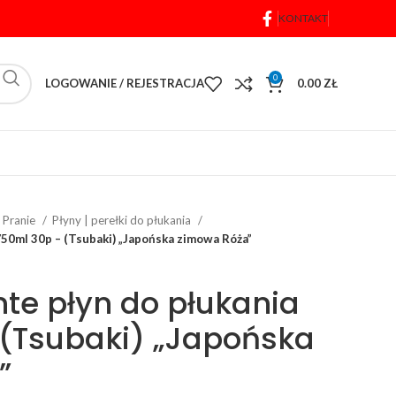
KONTAKT
0
LOGOWANIE / REJESTRACJA
0.00
ZŁ
Pranie
Płyny | perełki do płukania
750ml 30p – (Tsubaki) „Japońska zimowa Róża”
nte płyn do płukania
 (Tsubaki) „Japońska
”