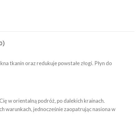
0)
kna tkanin oraz redukuje powstałe złogi. Płyn do
ię w orientalną podróż, po dalekich krainach.
ych warunkach, jednocześnie zaopatrując nasiona w