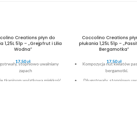
colino Creations płyn do
Coccolino Creations pły
a 1,25L 51p – „Grejpfrut i Lilia
płukania 1,25L 51p – „Passif
Wodna”
Bergamotka”
17.50
zł
17.50
zł
gotrwały, stopniowo uwalniany
Kompozycja nut kwiatów pass
zapach
bergamotki.
je tkaninom wyjątkowa miękkość
Długotrwały, stopniowo uw
zapach
ejsza elektryzowanie się ubrań
Nadaje tkaninom wyjątkowa 
Zmniejsza elektryzowanie si