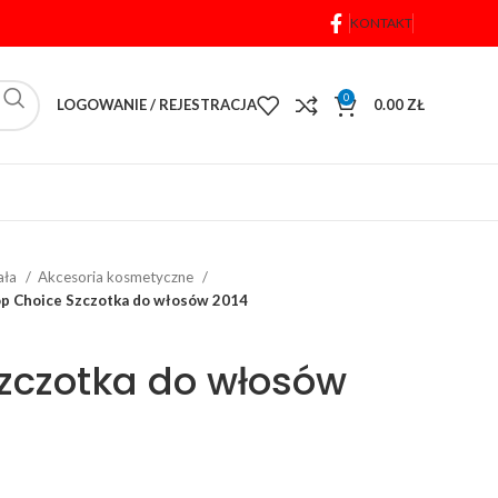
KONTAKT
0
LOGOWANIE / REJESTRACJA
0.00
ZŁ
iała
Akcesoria kosmetyczne
p Choice Szczotka do włosów 2014
zczotka do włosów