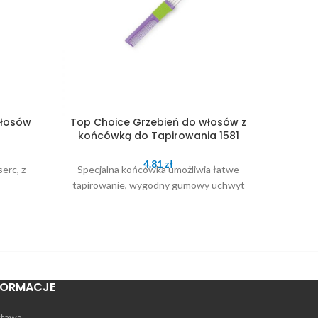
włosów
Top Choice Grzebień do włosów z
Top Ch
końcówką do Tapirowania 1581
met
4.81
zł
erc, z
Specjalna końcówka umożliwia łatwe
Burszty
tapirowanie, wygodny gumowy uchwyt
FORMACJE
tawa