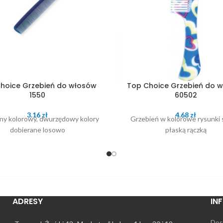
hoice Grzebień do włosów
Top Choice Grzebień do 
1550
60502
3.16
zł
4.68
zł
ny kolorowy, dwurzędowy kolory
Grzebień w kolorowe rysunki s
dobierane losowo
płaską rączką
ADRESY
IN
Dos