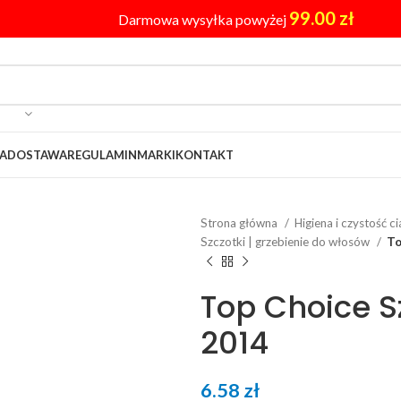
99.00
zł
Darmowa wysyłka powyżej
A
DOSTAWA
REGULAMIN
MARKI
KONTAKT
Strona główna
Higiena i czystość c
Szczotki | grzebienie do włosów
To
Top Choice S
2014
6.58
zł