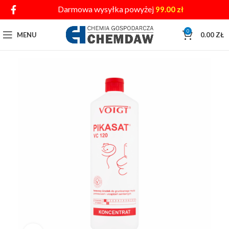
Darmowa wysyłka powyżej
99.00
zł
0
MENU
0.00
ZŁ