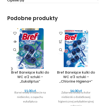
Podobne produkty
SOLD
OUT
Bref Barwiące kulki do
Bref Barwiące kulki do
B
WC a’2 sztuki –
WC a’3 sztuki –
„Eukaliptus”
„Chlorine Higiena+”
11.00
zł
16.00
zł
Barwi wodę w toalecie na
Zabarwia wodę na kolor
niebiesko, o zapachu
niebieski o dodatkowej
eukaliptusa
higienicznej antybakteryjnej
ochronie