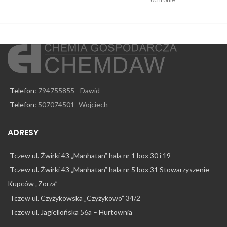
Telefon:
794755855 - Dawid
Telefon:
507074501- Wojciech
ADRESY
Tczew ul. Żwirki 43 „Manhatan” hala nr 1 box 30 i 19
Tczew ul. Żwirki 43 „Manhatan” hala nr 5 box 31 Stowarzyszenie
Kupców „Zorza”
Tczew ul. Czyżykowska „Czyżykowo” 34/2
Tczew ul. Jagiellońska 56a – Hurtownia