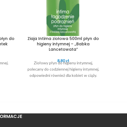
płyn do
Ziaja Intima ziołowa 500ml płyn do
Ziaja 
etek
higieny intymnej – „Babka
higi
Lancetowata”
8.80
zł
mnej.
Ziołowy płyn do higieny intymnej,
Płyn 
polecany do codziennej higieny intymnej,
wios
odpowiedni również dla kobiet w ciąży.
co
FORMACJE