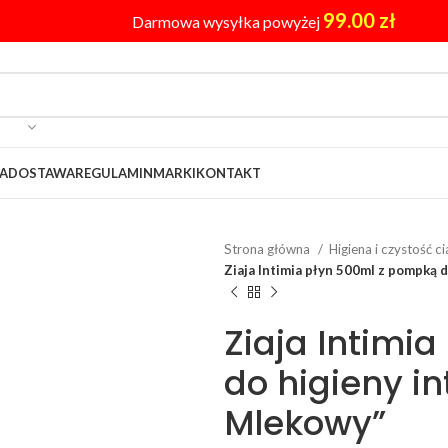
99.00
zł
Darmowa wysyłka powyżej
A
DOSTAWA
REGULAMIN
MARKI
KONTAKT
Strona główna
Higiena i czystość c
Ziaja Intimia płyn 500ml z pompką 
Ziaja Intimi
do higieny i
Mlekowy”