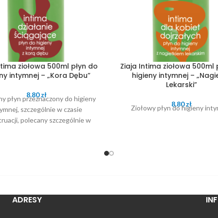
Intima ziołowa 500ml płyn do
Ziaja Intima ziołowa 500ml 
eny intymnej – „Kora Dębu”
higieny intymnej – „Nagi
Lekarski”
8.80
zł
ny płyn przeznaczony do higieny
8.80
zł
Ziołowy płyn do higieny inty
tymnej, szczególnie w czasie
ruacji, polecany szczególnie w
u powstania mikrourazów i otarć
śluzówki
ADRESY
IN