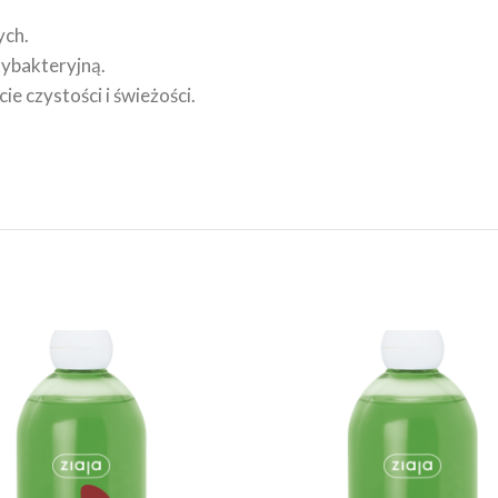
ych.
tybakteryjną.
e czystości i świeżości.