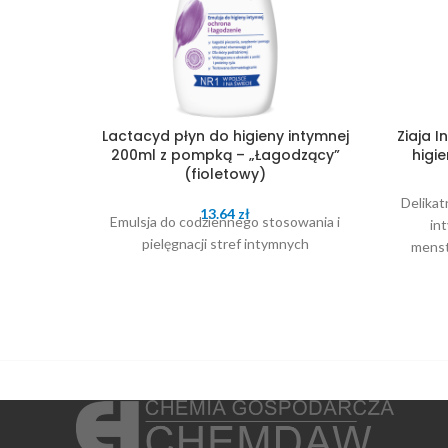
Lactacyd płyn do higieny intymnej
Ziaja 
200ml z pompką – „Łagodzący”
higi
(fioletowy)
Delikat
13.64
zł
Emulsja do codziennego stosowania i
in
pielęgnacji stref intymnych
menst
przypadk