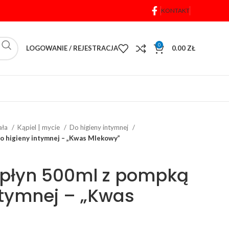
KONTAKT
0
LOGOWANIE / REJESTRACJA
0.00
ZŁ
iała
Kąpiel | mycie
Do higieny intymnej
do higieny intymnej – „Kwas Mlekowy”
a płyn 500ml z pompką
ntymnej – „Kwas