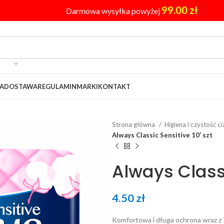
99.00
zł
Darmowa wysyłka powyżej
A
DOSTAWA
REGULAMIN
MARKI
KONTAKT
Strona główna
Higiena i czystość c
Always Classic Sensitive 10′ szt
Always Classi
4.50
zł
Komfortowa i długa ochrona wraz z