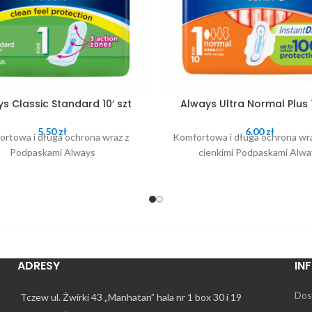
s Classic Standard 10′ szt
Always Ultra Normal Plus 1
5.50
zł
6.00
zł
rtowa i długa ochrona wraz z
Komfortowa i długa ochrona wraz
Podpaskami Always
cienkimi Podpaskami Alwa
ADRESY
IN
Dos
Tczew ul. Żwirki 43 „Manhatan” hala nr 1 box 30 i 19