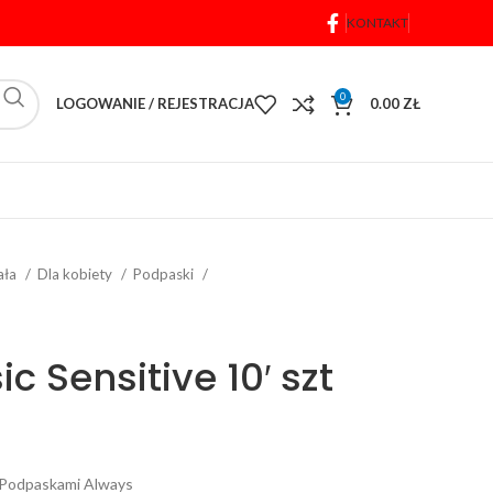
KONTAKT
0
LOGOWANIE / REJESTRACJA
0.00
ZŁ
iała
Dla kobiety
Podpaski
c Sensitive 10′ szt
 Podpaskami Always