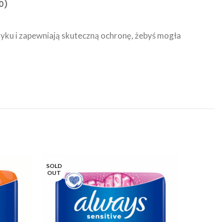
0)
tyku i zapewniają skuteczną ochronę, żebyś mogła
SOLD
OUT