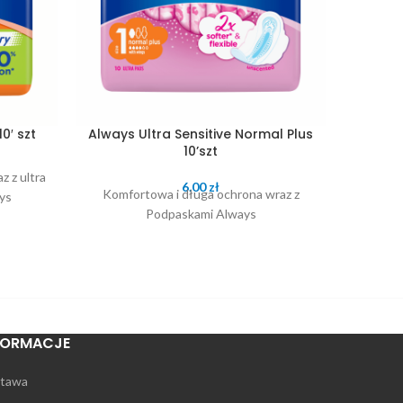
0′ szt
Always Ultra Sensitive Normal Plus
B
10’szt
 z ultra
Kom
6.00
zł
Komfortowa i długa ochrona wraz z
ys
Podpaskami Always
FORMACJE
tawa