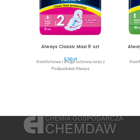
Always Classic Maxi 9′ szt
Alway
5.50
zł
Komfortowa i długa ochrona wraz z
Komfo
Podpaskami Always