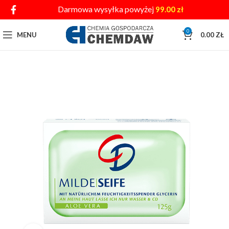
Darmowa wysyłka powyżej
99.00
zł
0
MENU
0.00
ZŁ