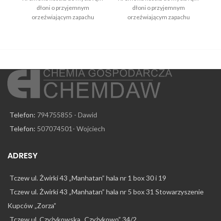
dłoni o przyjemnym
dłoni o przyjemnym
m
orzeźwiającym zapachu
orzeźwiającym zapachu
Telefon:
794755855 - Dawid
Telefon:
507074501- Wojciech
ADRESY
Tczew ul. Żwirki 43 „Manhatan” hala nr 1 box 30 i 19
Tczew ul. Żwirki 43 „Manhatan” hala nr 5 box 31 Stowarzyszenie
Kupców „Zorza”
Tczew ul. Czyżykowska „Czyżykowo” 34/2