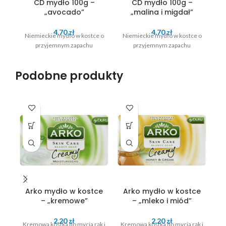
CD mydło 100g –
CD mydło 100g –
„avocado”
„malina i migdał”
4.70
zł
4.70
zł
Niemieckie mydło w kostce o
Niemieckie mydło w kostce o
N
przyjemnym zapachu
przyjemnym zapachu
Podobne produkty
Arko mydło w kostce
Arko mydło w kostce
– „kremowe”
– „mleko i miód”
2.20
zł
2.20
zł
Kremowa kostka do mycia rąk i
Kremowa kostka do mycia rąk i