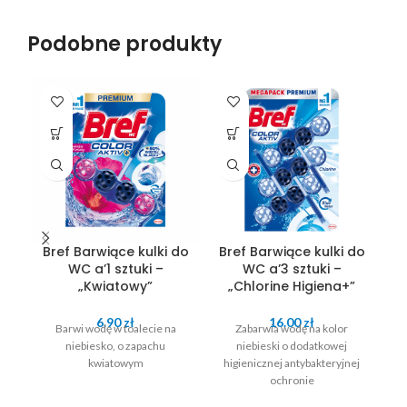
Podobne produkty
Bref Barwiące kulki do
Bref Barwiące kulki do
B
WC a’1 sztuki –
WC a’3 sztuki –
„Kwiatowy”
„Chlorine Higiena+”
6.90
zł
16.00
zł
Barwi wodę w toalecie na
Zabarwia wodę na kolor
niebiesko, o zapachu
niebieski o dodatkowej
kwiatowym
higienicznej antybakteryjnej
ochronie