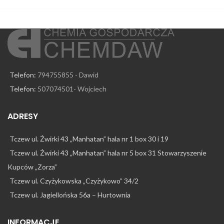
Telefon:
794755855 - Dawid
Telefon:
507074501- Wojciech
ADRESY
Tczew ul. Żwirki 43 „Manhatan” hala nr 1 box 30 i 19
Tczew ul. Żwirki 43 „Manhatan” hala nr 5 box 31 Stowarzyszenie
Kupców „Zorza”
Tczew ul. Czyżykowska „Czyżykowo” 34/2
Tczew ul. Jagiellońska 56a – Hurtownia
INFORMACJE