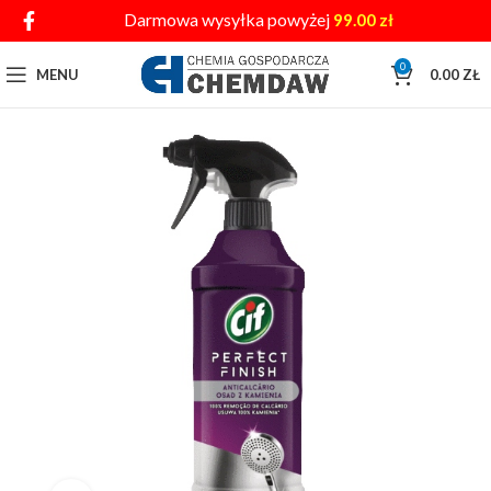
Darmowa wysyłka powyżej
99.00
zł
0
MENU
0.00
ZŁ