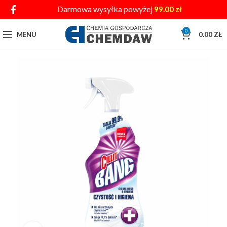
Darmowa wysyłka powyżej
99.00
zł
0
MENU
0.00
ZŁ