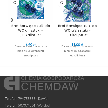
Bref Barwiące kulki do
Bref Barwiące kulki do
B
WC a’1 sztuki –
WC a’2 sztuki –
„Eukaliptus”
„Eukaliptus”
6.90
zł
11.00
zł
Barwi wodę w toalecie na
Barwi wodę w toalecie na
niebiesko, o zapachu
niebiesko, o zapachu
eukaliptusa
eukaliptusa
Telefon:
794755855 - Dawid
Telefon:
507074501- Wojciech