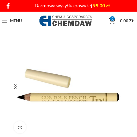
Darmowa wysyłka powyżej
99.00
zł
0
MENU
0.00
ZŁ
Click to enlarge