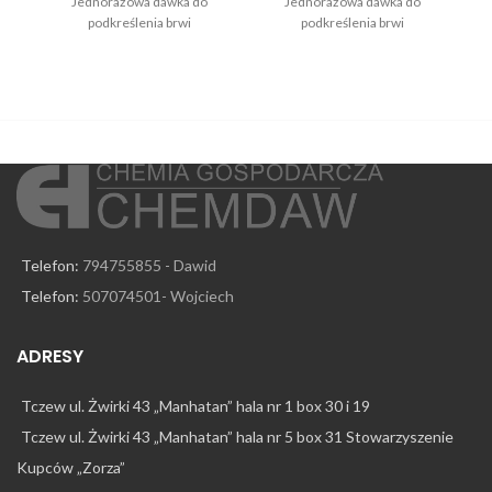
Jednorazowa dawka do
Jednorazowa dawka do
podkreślenia brwi
podkreślenia brwi
Telefon:
794755855 - Dawid
Telefon:
507074501- Wojciech
ADRESY
Tczew ul. Żwirki 43 „Manhatan” hala nr 1 box 30 i 19
Tczew ul. Żwirki 43 „Manhatan” hala nr 5 box 31 Stowarzyszenie
Kupców „Zorza”