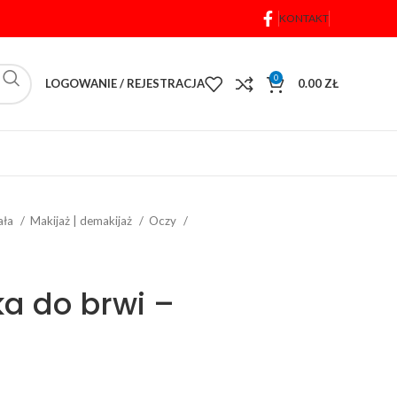
KONTAKT
0
LOGOWANIE / REJESTRACJA
0.00
ZŁ
iała
Makijaż | demakijaż
Oczy
a do brwi –