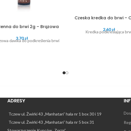
Czeska kredka do brwi – 
enna do brwi 2g – Brązowa
2.60
zł
Kredka podkreślająca brw
3.70
zł
zowa dawka do podkreślenia brwi
ADRESY
IN
Dos
Tczew ul. Żwirki 43 „Manhatan” hala nr 1 box 30 i 19
Tczew ul. Żwirki 43 „Manhatan” hala nr 5 box 31
Reg
Stowarzyszenie Kupców „Zorza”