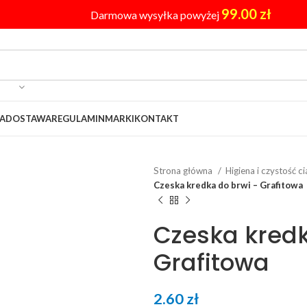
99.00
zł
Darmowa wysyłka powyżej
A
DOSTAWA
REGULAMIN
MARKI
KONTAKT
Strona główna
Higiena i czystość c
Czeska kredka do brwi – Grafitowa
Czeska kredk
Grafitowa
2.60
zł