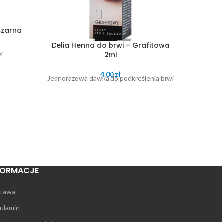
Czarna
Ga
Delia Henna do brwi – Grafitowa
d
2ml
i
4.00
zł
Płyn m
Jednorazowa dawka do podkreślenia brwi
usuwa ma
oczy, us
FORMACJE
tawa
ulamin