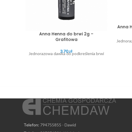
Anna H
Anna Henna do brwi 2g –
Grafitowa
Jednora
3.70
zł
Jednorazowa dawka do podkreślenia brwi
Telefon:
794755855 - Dawid