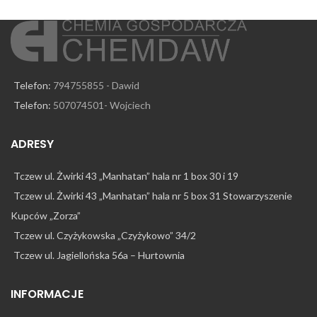
likwiduje suchość i
p
pierzchnięcie skóry dłoni,
która staje się delikatna i
elastyczna.
sk
Telefon:
794755855 - Dawid
dz
s
Telefon:
507074501- Wojciech
✅
ADRESY
wa
Tczew ul. Żwirki 43 „Manhatan” hala nr 1 box 30 i 19
Tczew ul. Żwirki 43 „Manhatan” hala nr 5 box 31 Stowarzyszenie
Kupców „Zorza”
Tczew ul. Czyżykowska „Czyżykowo” 34/2
Tczew ul. Jagiellońska 56a – Hurtownia
INFORMACJE