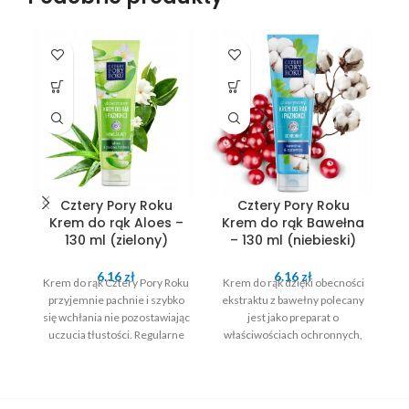
Cztery Pory Roku
Cztery Pory Roku
Krem do rąk Aloes –
Krem do rąk Bawełna
130 ml (zielony)
– 130 ml (niebieski)
6.16
zł
6.16
zł
Krem do rąk Cztery Pory Roku
Krem do rąk dzięki obecności
przyjemnie pachnie i szybko
ekstraktu z bawełny polecany
✅
się wchłania nie pozostawiając
jest jako preparat o
uczucia tłustości. Regularne
właściwościach ochronnych,
stosowanie kremu zapewnia
nawilżających,
odpowiednie nawilżenie
przeciwzapalnych i
naskórka i ochronę przed
łagodzących podrażnienia.
przesuszeniem.
Regularne stosowanie kremu