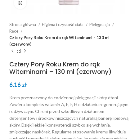
Click to enlarge
Strona główna
Higiena i czystość ciała
Pielęgnacja
Ręce
Cztery Pory Roku Krem do rąk Witaminami – 130 ml
(czerwony)
Cztery Pory Roku Krem do rąk
Witaminami – 130 ml (czerwony)
6.16
zł
Krem przeznaczony do codziennej pielęgnacji skóry dłoni.
Zawiera kompleks witamin A, E, F, H o działaniu regenerującym
i odżywczym. Chroni przed szkodliwym działaniem
detergentów i środków niszczących naturalną barierę lipidową
skóry. Dzięki lekkiej konsystencji szybko się wchłania,
zmiękczając naskórek. Regularne stosowanie kremu likwiduje
suchość i szorstkość skóry, sprawiając, że staje się ona miękka,