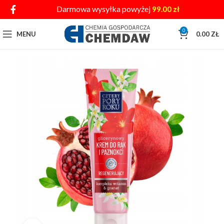
Darmowa wysyłka powyżej
99.00
zł
0
MENU
0.00
ZŁ