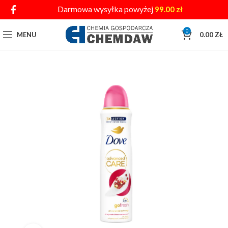
Darmowa wysyłka powyżej
99.00
zł
0
MENU
0.00
ZŁ