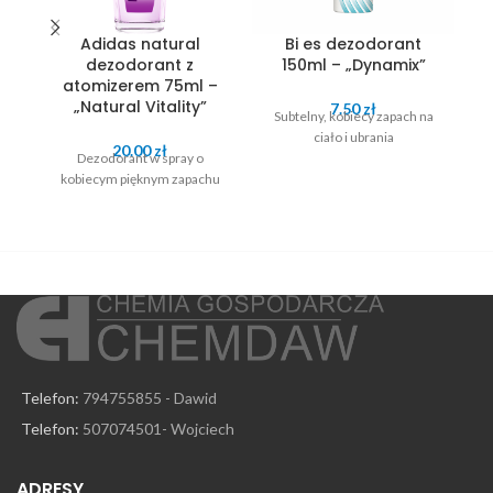
Adidas natural
Bi es dezodorant
dezodorant z
150ml – „Dynamix”
atomizerem 75ml –
„Natural Vitality”
7.50
zł
Subtelny, kobiecy zapach na
S
ciało i ubrania
20.00
zł
Dezodorant w spray o
kobiecym pięknym zapachu
Telefon:
794755855 - Dawid
Telefon:
507074501- Wojciech
ADRESY