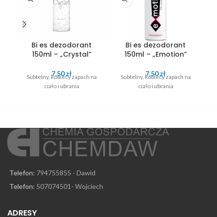
Bi es dezodorant
Bi es dezodorant
150ml – „Crystal”
150ml – „Emotion”
7.50
zł
7.50
zł
Subtelny, kobiecy zapach na
Subtelny, kobiecy zapach na
S
ciało i ubrania
ciało i ubrania
Telefon:
794755855 - Dawid
Telefon:
507074501- Wojciech
ADRESY