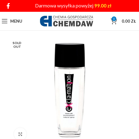
Darmowa wysyłka powyżej
99.00
zł
0
MENU
0.00
ZŁ
SOLD
OUT
Click to enlarge