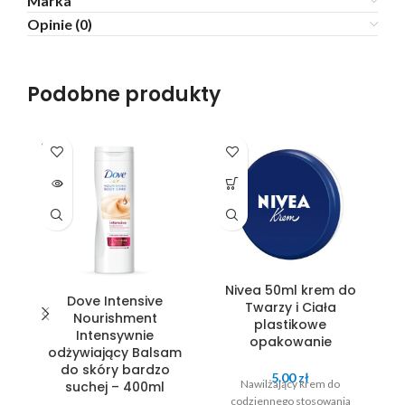
Marka
Opinie (0)
Podobne produkty
SOLD
OUT
Nivea 50ml krem do
Dove Intensive
Twarzy i Ciała
Nourishment
plastikowe
Intensywnie
opakowanie
odżywiający Balsam
do skóry bardzo
5.00
zł
Nawilżający krem do
suchej – 400ml
codziennego stosowania