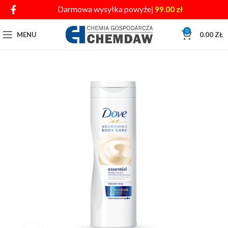
Darmowa wysyłka powyżej
99.00
zł
0
MENU
0.00
ZŁ