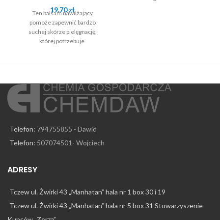
19.70
zł
Ten balsam nawilżający
pomoże zapewnić bardzo
suchej skórze pielęgnację,
której potrzebuje.
Telefon:
794755855 - Dawid
Telefon:
507074501- Wojciech
ADRESY
Tczew ul. Żwirki 43 „Manhatan” hala nr 1 box 30 i 19
Tczew ul. Żwirki 43 „Manhatan” hala nr 5 box 31 Stowarzyszenie
Kupców „Zorza”