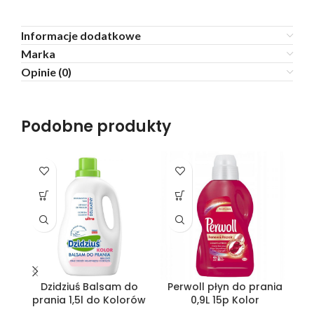
Informacje dodatkowe
Marka
Opinie (0)
Podobne produkty
SO
O
Dzidziuś Balsam do
Perwoll płyn do prania
Pe
prania 1,5l do Kolorów
0,9L 15p Kolor