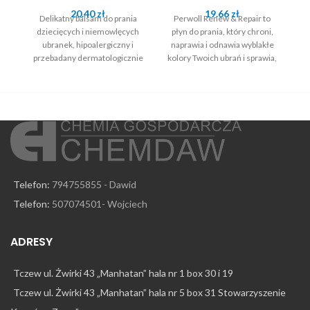
20.40
zł
19.66
zł
Delikatny balsam do prania
Perwoll Renew & Repair to
P
dziecięcych i niemowlęcych
płyn do prania, który chroni,
ubranek, hipoalergiczny i
naprawia i odnawia wyblakłe
przebadany dermatologicznie
kolory Twoich ubrań i sprawia,
że wyglądają jak nowe.
Telefon:
794755855 - Dawid
Telefon:
507074501- Wojciech
ADRESY
Tczew ul. Żwirki 43 „Manhatan” hala nr 1 box 30 i 19
Tczew ul. Żwirki 43 „Manhatan” hala nr 5 box 31 Stowarzyszenie