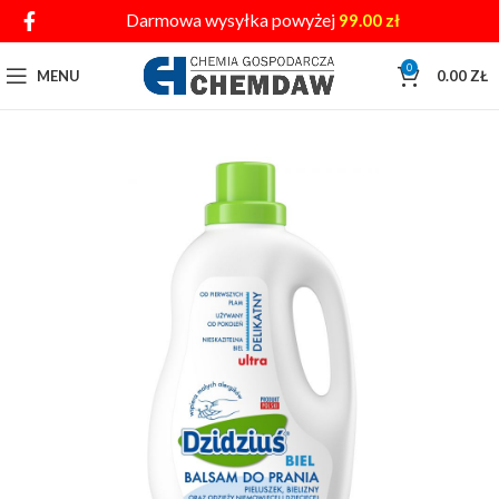
Darmowa wysyłka powyżej
99.00
zł
0
MENU
0.00
ZŁ