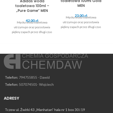
toaletowa 100ml Gold
Adidas woda
MEN
toaletowa 100ml –
„Pure Game” MEN
23.00
zł
Męska woda toaletowa
42.00
zł
utrzymuje oraz pozostawia
Męska woda toaletowa
piękny zapach przez długi czas
utrzymuje oraz pozostawia
piękny zapach przez długi czas
pi
Telefon:
794755855 - Dawid
Telefon:
507074501- Wojciech
ADRESY
Tczew ul. Żwirki 43 „Manhatan” hala nr 1 box 30 i 19