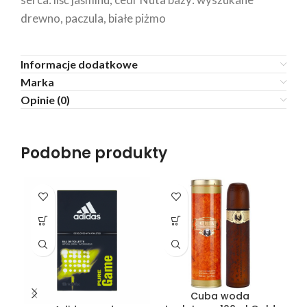
drewno, paczula, białe piżmo
Informacje dodatkowe
Marka
Opinie (0)
Podobne produkty
SO
O
Cuba woda