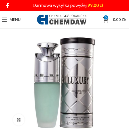
Darmowa wysyłka powyżej
99.00
zł
0
MENU
0.00
ZŁ
Click to enlarge