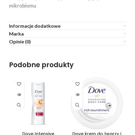
mikrobiomu
Informacje dodatkowe
Marka
Opinie (0)
Podobne produkty
SOLD
SOLD
SO
OUT
OUT
O
Dove Intensive
Dove krem do twarzy i