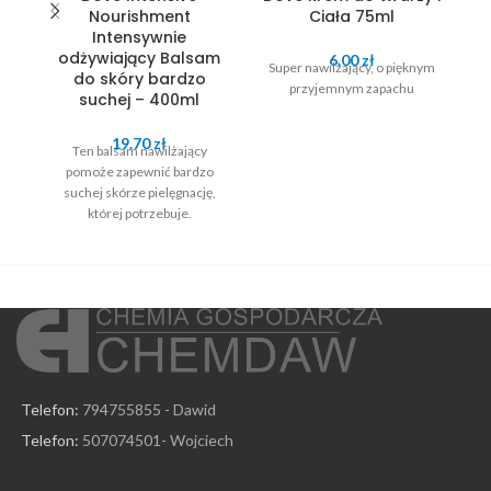
Nourishment
Ciała 75ml
T
Intensywnie
odżywiający Balsam
6.00
zł
Super nawilżający, o pięknym
do skóry bardzo
przyjemnym zapachu
suchej – 400ml
19.70
zł
Ten balsam nawilżający
pomoże zapewnić bardzo
suchej skórze pielęgnację,
której potrzebuje.
Telefon:
794755855 - Dawid
Telefon:
507074501- Wojciech