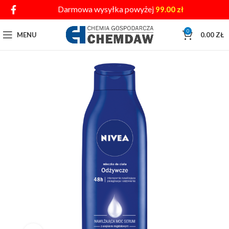
Darmowa wysyłka powyżej
99.00
zł
0
MENU
0.00
ZŁ