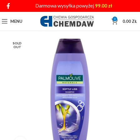
Darmowa wysyłka powyżej
99.00
zł
0
MENU
0.00
ZŁ
SOLD
OUT