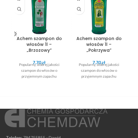
Achem szampon do
Achem szampon do
włosów 1l –
włosów 1l –
„Brzozowy”
„Pokrzywa”
7.70
zł
7.70
zł
Popularny, dobrej jakości
Popularny, dobrej jakości
szampon do włosów o
szampon do włosów o
przyjemnym zapachu
przyjemnym zapachu
Telefon:
794755855 - Dawid