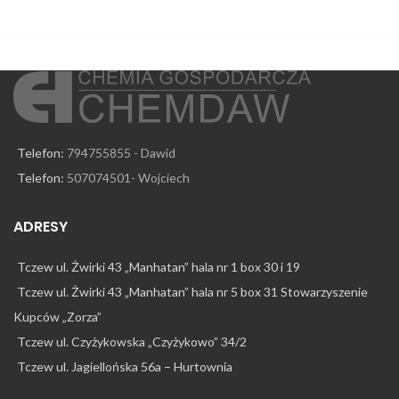
Telefon:
794755855 - Dawid
Telefon:
507074501- Wojciech
ADRESY
Tczew ul. Żwirki 43 „Manhatan” hala nr 1 box 30 i 19
Tczew ul. Żwirki 43 „Manhatan” hala nr 5 box 31 Stowarzyszenie
Kupców „Zorza”
Tczew ul. Czyżykowska „Czyżykowo” 34/2
Tczew ul. Jagiellońska 56a – Hurtownia