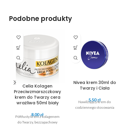
Podobne produkty
Nivea krem 30ml do
Celia Kolagen
Twarzy i Ciała
P
Przeciwzmarszczkowy
i
krem do Twarzy cera
5.50
zł
Nawilżający krem do
wrażliwa 50ml biały
codziennego stosowania
8.00
zł
Półtłusty krem z kolagenem
do Twarzy, bezzapachowy