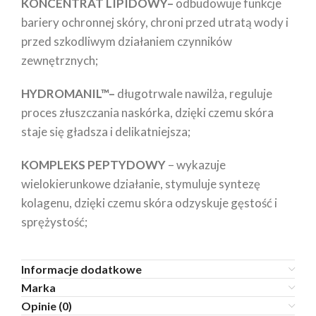
KONCENTRAT LIPIDOWY–
odbudowuje funkcje
bariery ochronnej skóry, chroni przed utratą wody i
przed szkodliwym działaniem czynników
zewnętrznych;
HYDROMANIL™–
długotrwale nawilża, reguluje
proces złuszczania naskórka, dzięki czemu skóra
staje się gładsza i delikatniejsza;
KOMPLEKS PEPTYDOWY
– wykazuje
wielokierunkowe działanie, stymuluje syntezę
kolagenu, dzięki czemu skóra odzyskuje gęstość i
sprężystość;
Informacje dodatkowe
Marka
Opinie (0)