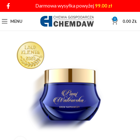
Darmowa wysyłka powyżej
99.00
zł
0
MENU
0.00
ZŁ