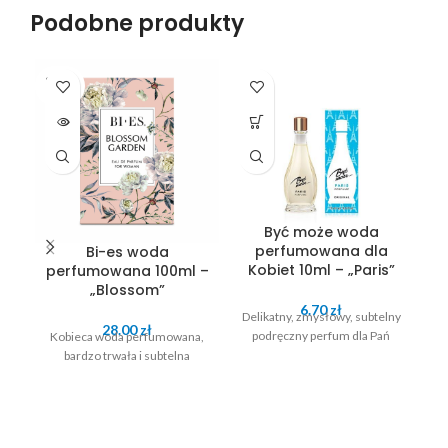
Podobne produkty
SOLD
OUT
Być może woda
perfumowana dla
Bi-es woda
Kobiet 10ml – „Paris”
perfumowana 100ml –
„Blossom”
6.70
zł
Delikatny, zmysłowy, subtelny
28.00
zł
podręczny perfum dla Pań
Kobieca woda perfumowana,
K
bardzo trwała i subtelna