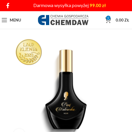
Darmowa wysyłka powyżej
99.00
zł
0
MENU
0.00
ZŁ