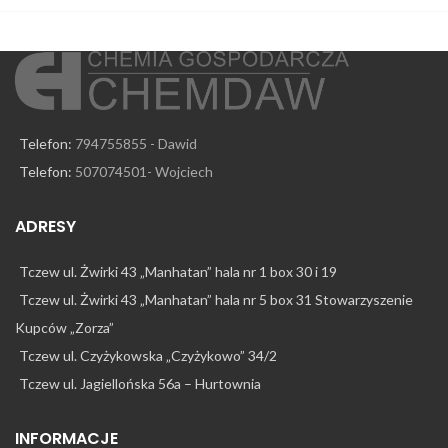
Telefon:
794755855 - Dawid
Telefon:
507074501- Wojciech
ADRESY
Tczew ul. Żwirki 43 „Manhatan” hala nr 1 box 30 i 19
Tczew ul. Żwirki 43 „Manhatan” hala nr 5 box 31 Stowarzyszenie
Kupców „Zorza”
Tczew ul. Czyżykowska „Czyżykowo” 34/2
Tczew ul. Jagiellońska 56a – Hurtownia
INFORMACJE