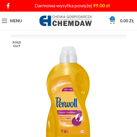
Darmowa wysyłka powyżej
99.00
zł
0
MENU
0.00
ZŁ
SOLD
OUT