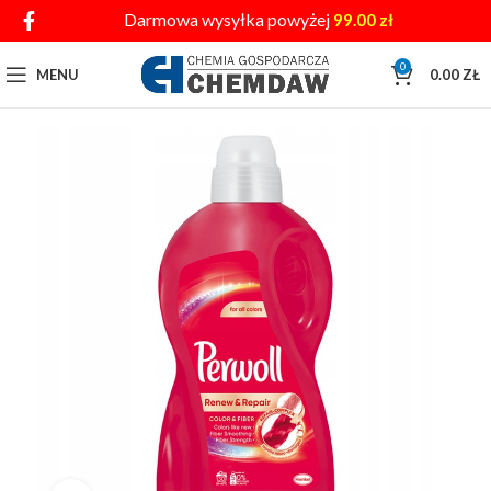
Darmowa wysyłka powyżej
99.00
zł
0
MENU
0.00
ZŁ