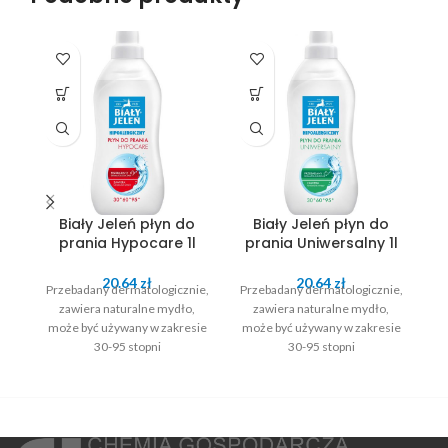
Biały Jeleń płyn do
Biały Jeleń płyn do
prania Hypocare 1l
prania Uniwersalny 1l
20.64
zł
20.64
zł
Przebadany dermatologicznie,
Przebadany dermatologicznie,
Pr
zawiera naturalne mydło,
zawiera naturalne mydło,
może być używany w zakresie
może być używany w zakresie
mo
30-95 stopni
30-95 stopni