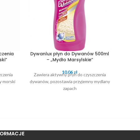
czenia
Dywanlux płyn do Dywanów 500ml
Floo
ki”
– „Mydło Marsylskie”
czy
10.06
zł
zczenia
Zawiera aktywny płyn do czyszczenia
Je
y morski
dywanów, pozostawia przyjemny mydlany
maszy
zapach
wyk
samocho
Dzięk
usuwa p
zabrudz
FORMACJE