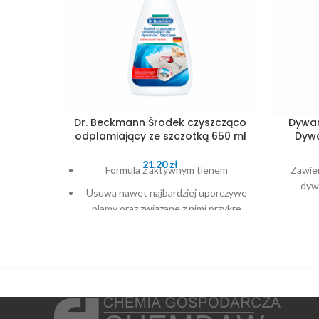
Dr. Beckmann Środek czyszcząco
Dywan
odplamiający ze szczotką 650 ml
Dywa
21.20
zł
Formula z aktywnym tlenem
Zawier
dyw
Usuwa nawet najbardziej uporczywe
plamy oraz związane z nimi przykre
zapachy
Usuwa brud z dworu oraz plamy
spowodowane przez zwierzęta, a także
plamy z czerwonego wina lub kawy na
dywanach i tapicerce
Zostawia świeży zapach