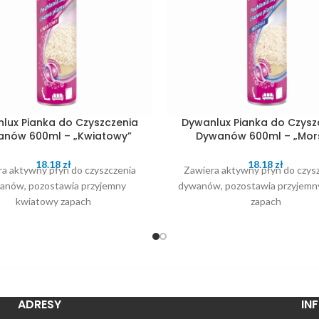
lux Pianka do Czyszczenia
Dywanlux Pianka do Czysz
nów 600ml – „Kwiatowy”
Dywanów 600ml – „Mors
18.18
zł
18.18
zł
a aktywny płyn do czyszczenia
Zawiera aktywny płyn do czys
anów, pozostawia przyjemny
dywanów, pozostawia przyjemn
kwiatowy zapach
zapach
ADRESY
IN