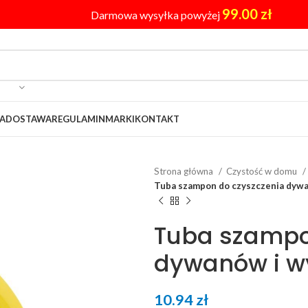
99.00
zł
Darmowa wysyłka powyżej
A
DOSTAWA
REGULAMIN
MARKI
KONTAKT
Strona główna
Czystość w domu
Tuba szampon do czyszczenia dywa
Tuba szampo
dywanów i w
10.94
zł