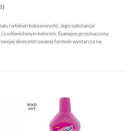
0)
alu i włókien kokosowych). Jego substancje
cą i z odświeżonym kolorem. Szampon przeznaczony
ki swojej skoncentrowanej formule wystarcza na
SOLD
OUT