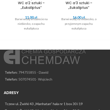
WC a’2 sztuki –
WC a’3 sztuki –
s
„Eukaliptus”
„Eukaliptus”
11.00
zł
16.00
zł
Barwi wodę w toalecie na
Barwi wodę na niebiesko, o
niebiesko, o zapachu
przyjemnym zapachu
eukaliptusa
eukaliptusa
Telefon:
794755855 - Dawid
Telefon:
507074501- Wojciech
ADRESY
Tczew ul. Żwirki 43 „Manhatan” hala nr 1 box 30 i 19