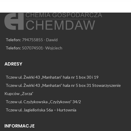
Telefon:
794755855 - Dawid
Telefon:
507074501- Wojciech
ADRESY
Tczew ul. Żwirki 43 „Manhatan” hala nr 1 box 30 i 19
Tczew ul. Żwirki 43 „Manhatan” hala nr 5 box 31 Stowarzyszenie
Kupców „Zorza”
Tczew ul. Czyżykowska „Czyżykowo” 34/2
Tczew ul. Jagiellońska 56a – Hurtownia
INFORMACJE