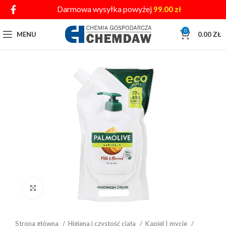
Darmowa wysyłka powyżej
99.00
zł
0
MENU
0.00
ZŁ
Click to enlarge
Strona główna
Higiena i czystość ciała
Kąpiel | mycie