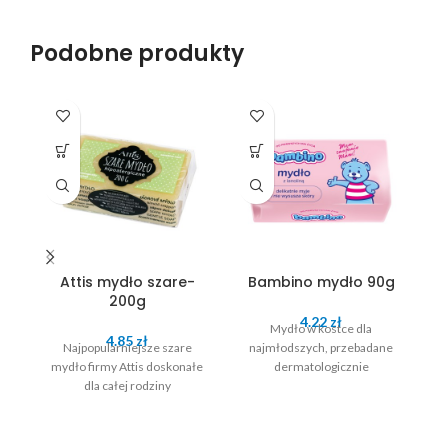
Podobne produkty
Attis mydło szare-
Bambino mydło 90g
200g
4.22
zł
Mydło w kostce dla
4.85
zł
Najpopularniejsze szare
najmłodszych, przebadane
mydło firmy Attis doskonałe
dermatologicznie
dla całej rodziny