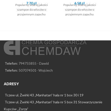
7.70
zł
6.58
zł
Popularny, dobrej jakości
Popularny, dobrej jakości
szampon do włosów o
szampon do włosów o
przyjemnym zapachu
przyjemnym zapachu
Telefon:
794755855 - Dawid
Telefon:
507074501- Wojciech
ADRESY
Tczew ul. Żwirki 43 „Manhatan” hala nr 1 box 30 i 19
Tczew ul. Żwirki 43 „Manhatan” hala nr 5 box 31 Stowarzyszenie
Kupców „Zorza”