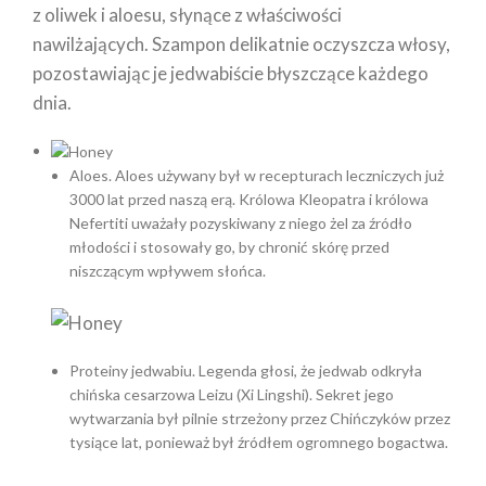
z oliwek i aloesu, słynące z właściwości
nawilżających. Szampon delikatnie oczyszcza włosy,
pozostawiając je jedwabiście błyszczące każdego
dnia.
Aloes.
Aloes używany był w recepturach leczniczych już
3000 lat przed naszą erą. Królowa Kleopatra i królowa
Nefertiti uważały pozyskiwany z niego żel za źródło
młodości i stosowały go, by chronić skórę przed
niszczącym wpływem słońca.
Proteiny jedwabiu.
Legenda głosi, że jedwab odkryła
chińska cesarzowa Leizu (Xi Lingshi). Sekret jego
wytwarzania był pilnie strzeżony przez Chińczyków przez
tysiące lat, ponieważ był źródłem ogromnego bogactwa.