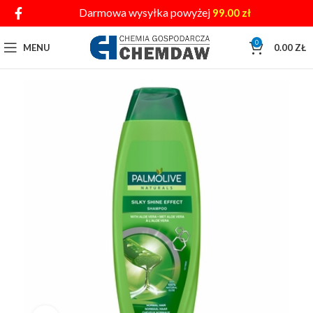
Darmowa wysyłka powyżej
99.00
zł
0
MENU
0.00
ZŁ