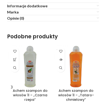
Informacje dodatkowe
Marka
Opinie (0)
Podobne produkty
SOLD
OUT
Achem szampon do
Achem szampon do
włosów 1l – „Czarna
włosów 1l – „Tataro-
rzepa”
chmielowy”