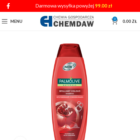
Darmowa wysyłka powyżej
99.00
zł
0
MENU
0.00
ZŁ