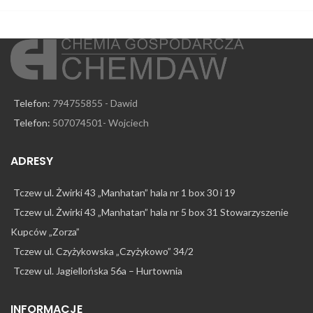
Telefon:
794755855 - Dawid
Telefon:
507074501- Wojciech
ADRESY
Tczew ul. Żwirki 43 „Manhatan” hala nr 1 box 30 i 19
Tczew ul. Żwirki 43 „Manhatan” hala nr 5 box 31 Stowarzyszenie
Kupców „Zorza”
Tczew ul. Czyżykowska „Czyżykowo” 34/2
Tczew ul. Jagiellońska 56a – Hurtownia
INFORMACJE