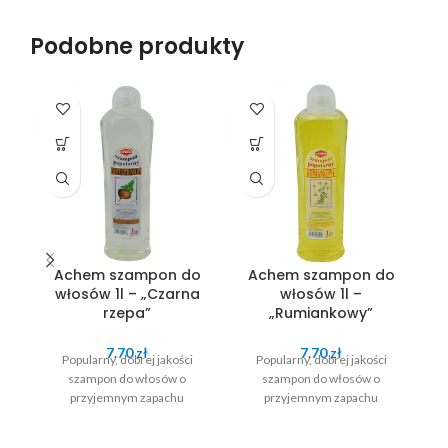
Podobne produkty
SO
O
Achem szampon do
Achem szampon do
włosów 1l – „Czarna
włosów 1l –
rzepa”
„Rumiankowy”
7.70
zł
7.70
zł
Popularny, dobrej jakości
Popularny, dobrej jakości
szampon do włosów o
szampon do włosów o
przyjemnym zapachu
przyjemnym zapachu