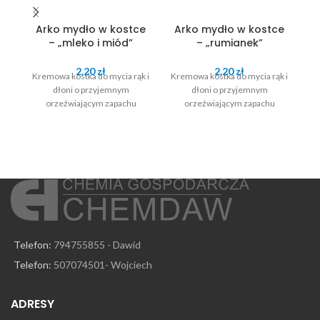
Arko mydło w kostce
Arko mydło w kostce
A
– „mleko i miód”
– „rumianek”
2.20
zł
2.20
zł
Kremowa kostka do mycia rąk i
Kremowa kostka do mycia rąk i
Kr
dłoni o przyjemnym
dłoni o przyjemnym
orzeźwiającym zapachu
orzeźwiającym zapachu
Telefon:
794755855 - Dawid
Telefon:
507074501- Wojciech
ADRESY