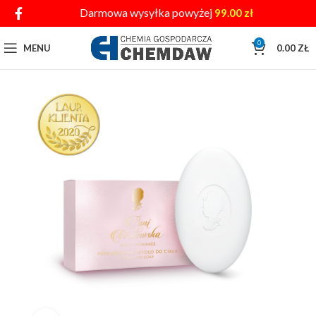
Darmowa wysyłka powyżej
99.00
zł
0
MENU
0.00
ZŁ